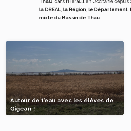
Thau
, dans l’Hérault en Occitanie depui
la DREAL
,
la Région
,
le Département
,
mixte du Bassin de Thau
.
Autour de t’eau avec les élèves de
Gigean !