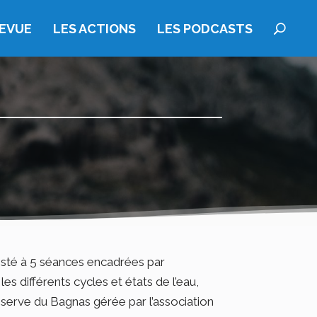
REVUE
LES ACTIONS
LES PODCASTS
isté à 5 séances encadrées par
les différents cycles et états de l’eau,
 réserve du Bagnas gérée par l’association