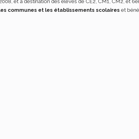
s 2008, et à destination des élèves de CE2, CM1, CM2, et 6èm
les communes et les établissements scolaires
et bénéf