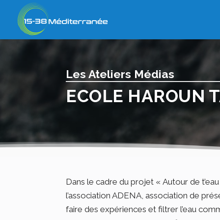
Les Ateliers Médias
ECOLE HAROUN T
Dans le cadre du projet « Autour de t’e
l’association ADENA, association de préserv
faire des expériences et filtrer l’eau comm