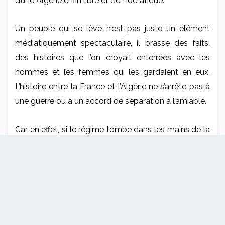
d’une Algérie enfin libre et démocratique.
Un peuple qui se lève n’est pas juste un élément
médiatiquement spectaculaire, il brasse des faits,
des histoires que l’on croyait enterrées avec les
hommes et les femmes qui les gardaient en eux.
L’histoire entre la France et l’Algérie ne s’arrête pas à
une guerre ou à un accord de séparation à l’amiable.
Car en effet, si le régime tombe dans les mains de la
jeunesse assoiffée de liberté, la démocratie qui en
sortira voudra tout savoir des accointances entre la
France et l’Algérie en matière économique car sous
couvert d’un jeu politicien d’attraction répulsion des
deux pays, des fortunes algériennes et françaises
ont profité et profitent encore de ce système de