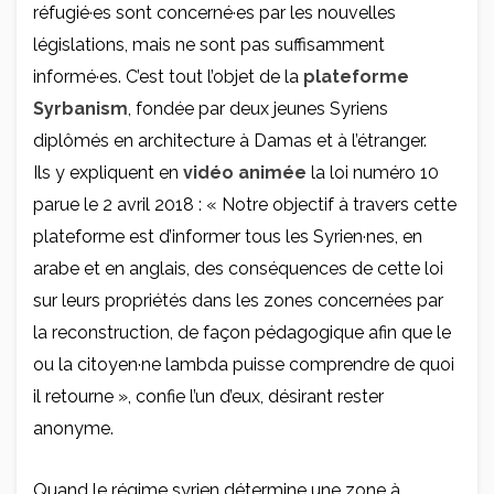
réfugié·es sont concerné·es par les nouvelles
législations, mais ne sont pas suffisamment
informé·es. C’est tout l’objet de la
plateforme
Syrbanism
, fondée par deux jeunes Syriens
diplômés en architecture à Damas et à l’étranger.
Ils y expliquent en
vidéo animée
la loi numéro 10
parue le 2 avril 2018 : « Notre objectif à travers cette
plateforme est d’informer tous les Syrien·nes, en
arabe et en anglais, des conséquences de cette loi
sur leurs propriétés dans les zones concernées par
la reconstruction, de façon pédagogique afin que le
ou la citoyen·ne lambda puisse comprendre de quoi
il retourne », confie l’un d’eux, désirant rester
anonyme.
Quand le régime syrien détermine une zone à