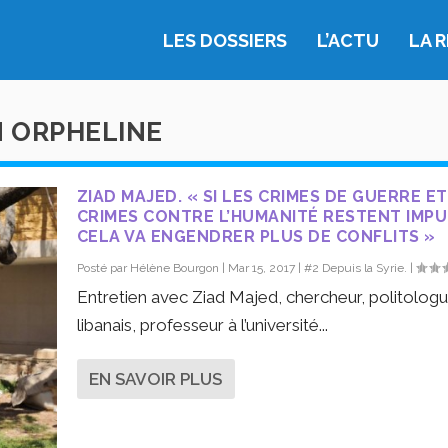
LES DOSSIERS
L’ACTU
LA 
N ORPHELINE
ZIAD MAJED. « SI LES CRIMES DE GUERRE ET
CRIMES CONTRE L’HUMANITÉ RESTENT IMPU
CELA VA ENGENDRER PLUS DE CONFLITS »
Posté par
Hélène Bourgon
|
Mar 15, 2017
|
#2 Depuis la Syrie.
|
Entretien avec Ziad Majed, chercheur, politolog
libanais, professeur à l’université...
EN SAVOIR PLUS