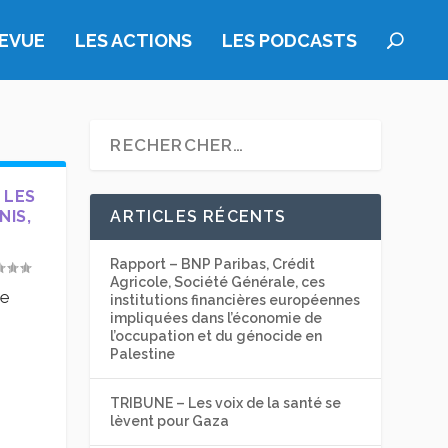
REVUE
LES ACTIONS
LES PODCASTS
 LES
NIS,
ARTICLES RÉCENTS
Rapport – BNP Paribas, Crédit
Agricole, Société Générale, ces
ue
institutions financières européennes
impliquées dans l’économie de
l’occupation et du génocide en
Palestine
TRIBUNE – Les voix de la santé se
lèvent pour Gaza