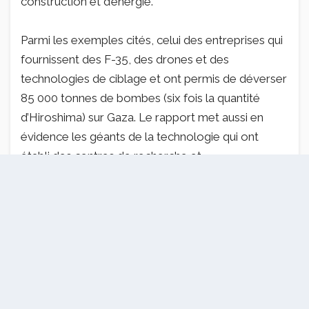
construction et d’énergie.
Parmi les exemples cités, celui des entreprises qui
fournissent des F-35, des drones et des
technologies de ciblage et ont permis de déverser
85 000 tonnes de bombes (six fois la quantité
d’Hiroshima) sur Gaza. Le rapport met aussi en
évidence les géants de la technologie qui ont
établi des centres de recherche et
développement et des centres de données en
Israël, utilisant les données palestiniennes pour la
guerre de l’IA, alimentant ce que Francesca
Albanese appelle un « génocide retransmis en
direct ». Pour elle, les arrêts de la Cour
internationale de Justice de 2024 et les mandats
d’arrêt de la CPI auraient dû mettre en garde tous