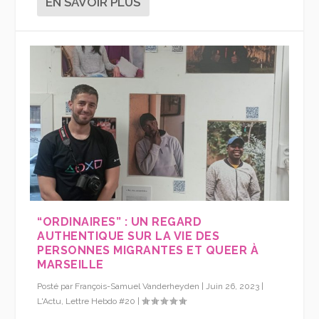
EN SAVOIR PLUS
“ORDINAIRES” : UN REGARD
AUTHENTIQUE SUR LA VIE DES
PERSONNES MIGRANTES ET QUEER À
MARSEILLE
Posté par
François-Samuel Vanderheyden
|
Juin 26, 2023
|
L'Actu
,
Lettre Hebdo #20
|