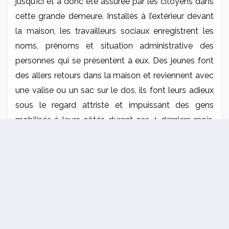
jusqu’ici et a donc été assurée par les citoyens dans
cette grande demeure. Installés à l’extérieur devant
la maison, les travailleurs sociaux enregistrent les
noms, prénoms et situation administrative des
personnes qui se présentent à eux. Des jeunes font
des allers retours dans la maison et reviennent avec
une valise ou un sac sur le dos, ils font leurs adieux
sous le regard attristé et impuissant des gens
mobilisés à leurs côtés durant ces 4 derniers mois.
Ils ont noué des liens forts et les ont accompagnés,
soignés, écoutés, suivis. Le propriétaire de la maison,
le diocèse de Marseille, avait exprimé la volonté de
reprendre les lieux fin mars, suite à quoi le
département a réagi en organisant seulement
quelques jours auparavant la venue de plusieurs
structures afin de reloger les personnes. Les