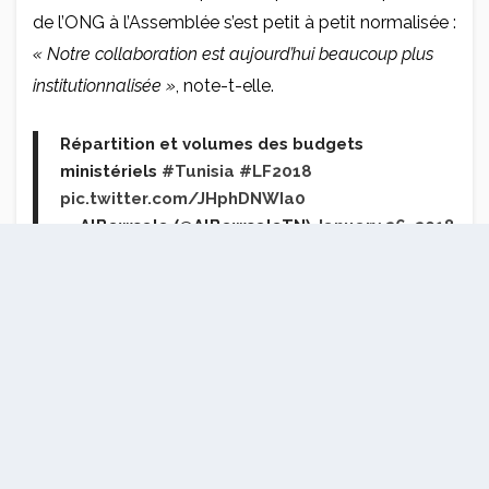
de l’ONG à l’Assemblée s’est petit à petit normalisée :
« Notre collaboration est aujourd’hui beaucoup plus
institutionnalisée »
, note-t-elle.
Répartition et volumes des budgets
ministériels
#Tunisia
#LF2018
pic.twitter.com/JHphDNWIa0
— AlBawsala (@AlBawsalaTN)
January 26, 2018
Plaintes pour obstruction à l’accès à
l’information
L’administration du Parlement développe ainsi
progressivement ses propres outils de veille des
travaux de l’Assemblée,
« comme cela est prévu dans