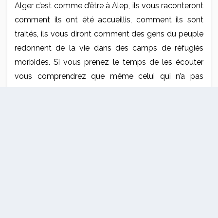
Alger c’est comme d’être à Alep, ils vous raconteront
comment ils ont été accueillis, comment ils sont
traités, ils vous diront comment des gens du peuple
redonnent de la vie dans des camps de réfugiés
morbides. Si vous prenez le temps de les écouter
vous comprendrez que même celui qui n’a pas
d’argent à donner, donne de sa personne et de son
temps et celui qui n’a rien de tout cela, donne de son
cœur et accompagne des ces prières.
Même si le constat de cette guerre reste amer et les
conséquences terribles, même si les migrants ne
jouissent pas de la plénitude d’une vie normale, nous
pouvons tout de même nous réjouir de la bonté qui
émane de la peuple, nous pouvons nous réjouir de
leur mobilisation, leur union et leur appel à l’unisson,