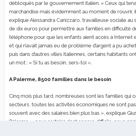
débloqués par le gouvernement italien. « Ceux qui te
marchandise mais évidemment au moment de rouvrir, il 
explique Alessandra Canizzaro, travailleuse sociale au 
de dix euros pour permettre aux familles en difficulté 
téléphone pour que les enfants aient accès à Internet e
et qui n’avait jamais eu de problème d’argent a pu ach
puis dans d’autres villes italiennes, certains habitants 
un mot : « Si tu as besoin, sers-toi ».
A Palerme, 8500 familles dans le besoin
Cinq mois plus tard, nombreuses sont les familles qui 
secteurs, toutes les activités économiques ne sont pas
souvent avec des salaires bien plus bas », explique Giuse
Palerme, « pour certains c’est encore difficile, nous con
Début juillet, la mairie a donc lancé un nouveau progra