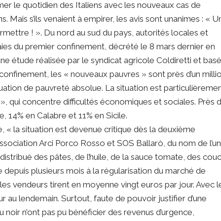
hmer le quotidien des Italiens avec les nouveaux cas de
. Mais s’ils venaient à empirer, les avis sont unanimes : « U
ettre ! ». Du nord au sud du pays, autorités locales et
laies du premier confinement, décrété le 8 mars dernier en
une étude réalisée par le syndicat agricole Coldiretti et bas
 confinement, les « nouveaux pauvres » sont près d’un millio
situation de pauvreté absolue. La situation est particulièreme
», qui concentre difficultés économiques et sociales. Près 
 14% en Calabre et 11% en Sicile.
e, « la situation est devenue critique dès la deuxième
association Arci Porco Rosso et SOS Ballarò, du nom de l’un
 distribué des pâtes, de l’huile, de la sauce tomate, des cou
e depuis plusieurs mois à la régularisation du marché de
les vendeurs tirent en moyenne vingt euros par jour. Avec l
 au lendemain. Surtout, faute de pouvoir justifier d’une
au noir n’ont pas pu bénéficier des revenus d’urgence,