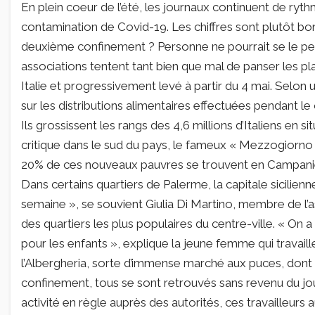
En plein coeur de l’été, les journaux continuent de ryt
contamination de Covid-19. Les chiffres sont plutôt bons
deuxième confinement ? Personne ne pourrait se le perm
associations tentent tant bien que mal de panser les p
Italie et progressivement levé à partir du 4 mai. Selon 
sur les distributions alimentaires effectuées pendant le
Ils grossissent les rangs des 4,6 millions d’Italiens en 
critique dans le sud du pays, le fameux « Mezzogiorno 
20% de ces nouveaux pauvres se trouvent en Campanie,
Dans certains quartiers de Palerme, la capitale sicilienn
semaine », se souvient Giulia Di Martino, membre de l’
des quartiers les plus populaires du centre-ville. « On a
pour les enfants », explique la jeune femme qui travaill
l’Albergheria, sorte d’immense marché aux puces, dont 
confinement, tous se sont retrouvés sans revenu du jour
activité en règle auprès des autorités, ces travailleurs 