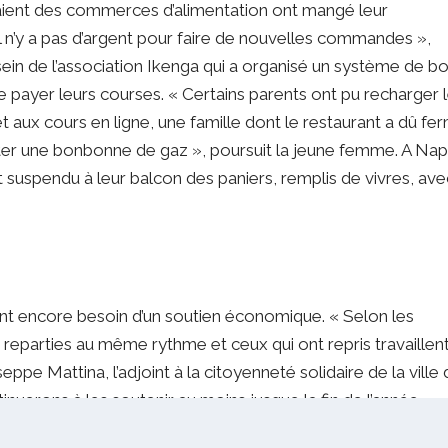
naient des commerces d’alimentation ont mangé leur
n’y a pas d’argent pour faire de nouvelles commandes »,
sein de l’association Ikenga qui a organisé un système de b
de payer leurs courses. « Certains parents ont pu recharger 
t aux cours en ligne, une famille dont le restaurant a dû fe
eter une bonbonne de gaz », poursuit la jeune femme. A Nap
ont suspendu à leur balcon des paniers, remplis de vivres, ave
ont encore besoin d’un soutien économique. « Selon les
 reparties au même rythme et ceux qui ont repris travaillen
ppe Mattina, l’adjoint à la citoyenneté solidaire de la ville
tinuerons à les soutenir au moins jusque la fin de l’année ».
mme d’aide financière pour payer les courses mais aussi le