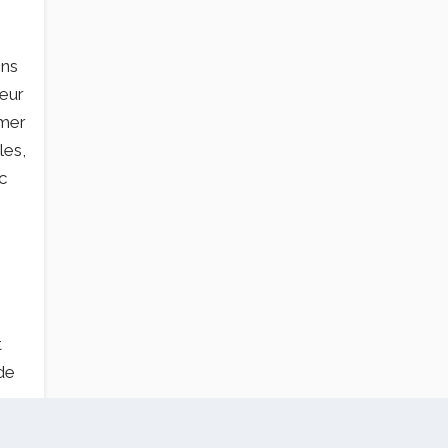
ons
leur
rmer
les,
c
t
 de