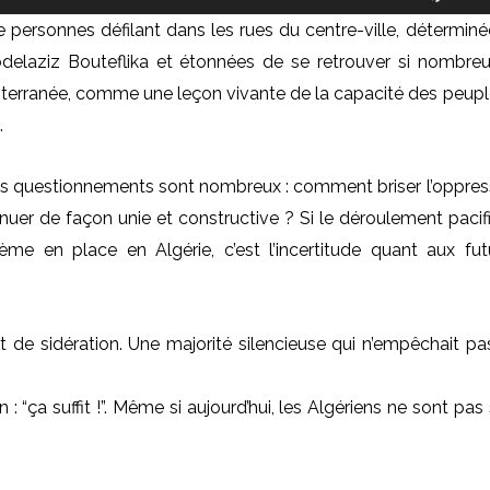
t
 de personnes défilant dans les rues du centre-ville, déterminé
i
delaziz Bouteflika et étonnées de se retrouver si nombreu
l
iterranée, comme une leçon vivante de la capacité des peupl
i
.
s
e
les questionnements sont nombreux : comment briser l’oppres
z
er de façon unie et constructive ? Si le déroulement pacif
l
me en place en Algérie, c’est l’incertitude quant aux fut
e
s
f
t de sidération. Une majorité silencieuse qui n’empêchait pa
l
è
ça suffit !”. Même si aujourd’hui, les Algériens ne sont pas 
c
h
e