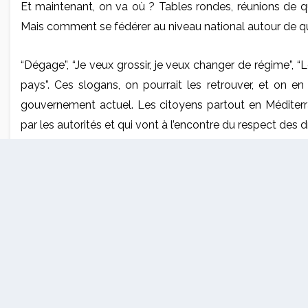
Et maintenant, on va où ? Tables rondes, réunions de qua
Mais comment se fédérer au niveau national autour de
“Dégage”, “Je veux grossir, je veux changer de régime”, 
pays”. Ces slogans, on pourrait les retrouver, et on en
gouvernement actuel. Les citoyens partout en Méditerr
par les autorités et qui vont à l’encontre du respect des 
Réfugiés en France, au Liban et au Kurdistan irakien, de
ans après le début du soulèvement dans leur pays, ils so
dans les pays arabes” où les systèmes et régimes sem
l’Algérie et le Maghreb qu’ils considèrent aujourd’hui
pacifiques “afin d’éviter les ingérences étrangères”.
Partout en Méditerranée, on observe, on retient son souf
un scénario à la libyenne. Les autorités restent étonn