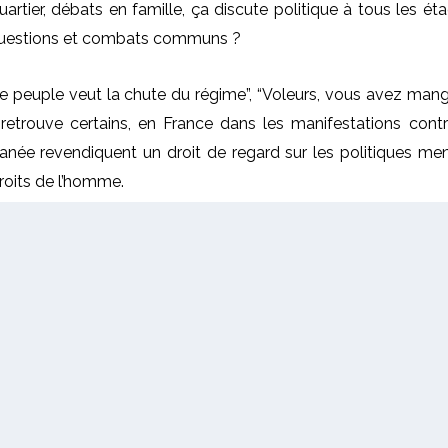
rtier, débats en famille, ça discute politique à tous les éta
s
 questions et combats communs ?
h
a
“Le peuple veut la chute du régime”, “Voleurs, vous avez mang
u
 retrouve certains, en France dans les manifestations contr
t
anée revendiquent un droit de regard sur les politiques me
/
droits de l’homme.
b
a
 jeunes Syriens regardent l’Algérie avec de sombres espoirs. 
s
p
nt épuisés et analysent avec sagesse : “l’histoire qui se ré
o
blent indétrônables. L’espoir est cependant plus vivace 
u
 plus libres et dont ils espèrent que les mouvements reste
r
a
u
fle face à cette révolution joyeuse… Certains Tunisiens craig
g
amment et majoritairement silencieuses. Le peuple algérien 