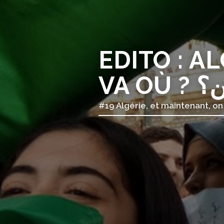
EDITO : A
VA O
#19 Algérie, et maintenant, on