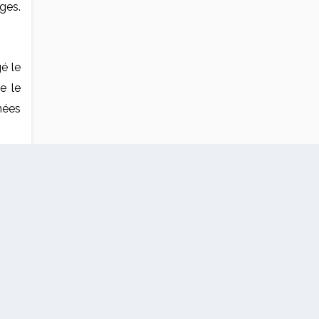
ges.
é le
e le
nées
Huit
pète
pour
ront
nent
nous