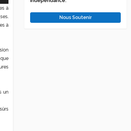
indépendance.
es à
ses.
Nous Soutenir
es à
sion
ique
ures
s un
sûrs