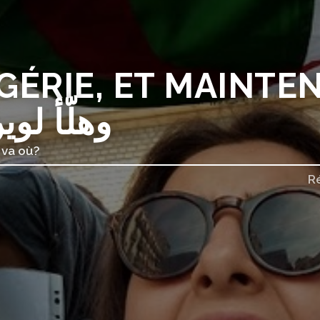
LGÉRIE, ET MAINT
Ù ? وهلّأ لوين؟
 va où?
R