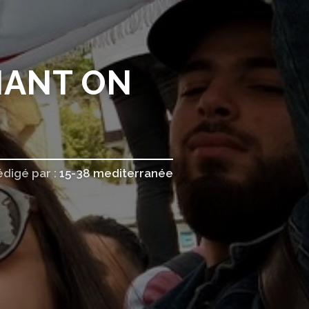
ENANT ON
édigé par :
15-38 mediterranée