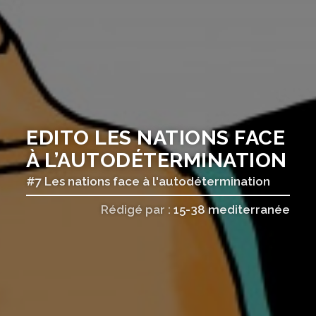
EDITO LES NATIONS FACE
À L’AUTODÉTERMINATION
#7 Les nations face à l'autodétermination
Rédigé par :
15-38 mediterranée