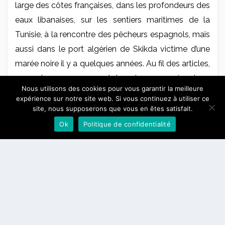
large des côtes françaises, dans les profondeurs des
eaux libanaises, sur les sentiers maritimes de la
Tunisie, à la rencontre des pêcheurs espagnols, mais
aussi dans le port algérien de Skikda victime d’une
marée noire il y a quelques années. Au fil des articles,
nous dressons un constat mais nous présentons
Nous utilisons des cookies pour vous garantir la meilleure
également des initiatives locales ou régionales qui
expérience sur notre site web. Si vous continuez à utiliser ce
permettent de donner des pistes de réflexion vers
site, nous supposerons que vous en êtes satisfait.
des solutions durables. Des mobilisations politiques
Ok
Politique de confidentialité
à celles de la société civile, nous posons la question
des luttes en place et de leur efficacité, comme à
Gabès en Tunisie où les associations appellent
désormais à une grève générale pour pousser les
autorités à agir face à la pollution générée par l’usine
de phosphates.