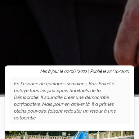
Mis à jour le 07/06/2022 | Publié le 22/10/2021
En l'espace de quelques semaines, Kais Saied a
balayé tous les préceptes habituels de la
Démocratie. Il souhaite créer une démocratie
participative. Mais pour en arriver là, il a pris les
pleins pouvoirs, faisant redouter un retour à une
autocratie.