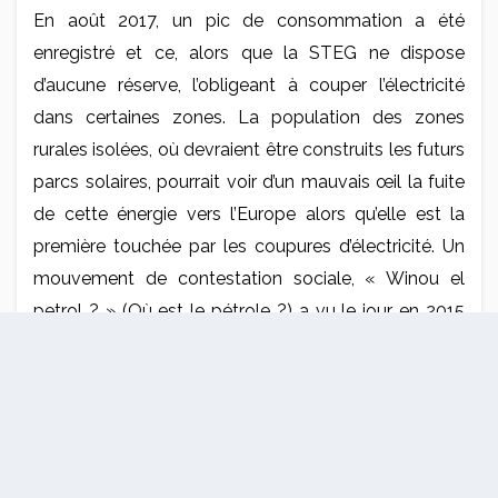
En août 2017, un pic de consommation a été
enregistré et ce, alors que la STEG ne dispose
d’aucune réserve, l’obligeant à couper l’électricité
dans certaines zones. La population des zones
rurales isolées, où devraient être construits les futurs
parcs solaires, pourrait voir d’un mauvais œil la fuite
de cette énergie vers l’Europe alors qu’elle est la
première touchée par les coupures d’électricité. Un
mouvement de contestation sociale, « Winou el
petrol ? » (Où est le pétrole ?) a vu le jour en 2015
sur ces questions d’exportation de l’or noir. Le risque
est de voir émerger un « Winou el Kahraba ? » (Où
est l’électricité ?). « Nous voulons satisfaire nos
concitoyens », assure le ministre Slim Feriani, qui
reconnaît parallèlement que les investisseurs «