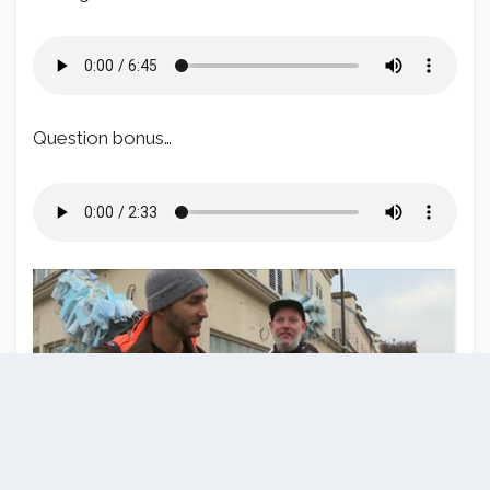
Question bonus…
Frédéric Munsch, le sanglier marseillais à gauche,