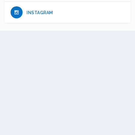
INSTAGRAM
JE SOUTIENS 15-38
Vous êtes les garants de notre
indépendance.
Nous Soutenir