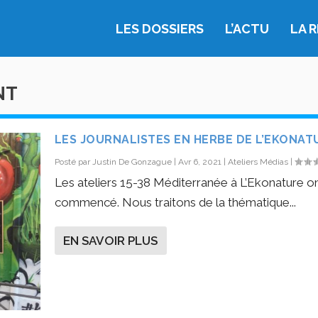
LES DOSSIERS
L’ACTU
LA 
NT
LES JOURNALISTES EN HERBE DE L’EKONAT
Posté par
Justin De Gonzague
|
Avr 6, 2021
|
Ateliers Médias
|
Les ateliers 15-38 Méditerranée à L’Ekonature o
commencé. Nous traitons de la thématique...
EN SAVOIR PLUS