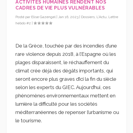
ACTIVITÉS HUMAINES RENDENT NOS
CADRES DE VIE PLUS VULNÉRABLES
Posté par
Elise Gazengel
|
Jan 16, 2023
|
Dossiers
,
L'Actu
,
Lettre
hebdo #2
|
De la Grèce, touchée par des incendies d’une
rare violence depuis 2018, à l’Espagne où les
plages disparaissent, le réchauffement du
climat crée déjà des dégâts importants, qui
seront encore plus graves d’ici la fin du siècle
selon les experts du GIEC. Aujourd’hui, ces
phénomènes environnementaux mettent en
lumière la difficulté pour les sociétés
méditerranéennes de repenser l’urbanisme ou
le tourisme.