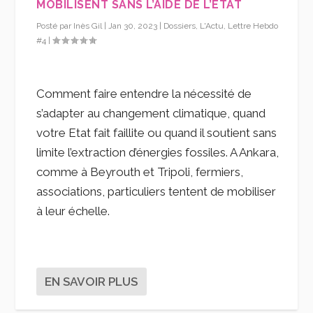
MOBILISENT SANS L’AIDE DE L’ÉTAT
Posté par
Inès Gil
|
Jan 30, 2023
|
Dossiers
,
L'Actu
,
Lettre Hebdo
#4
|
Comment faire entendre la nécessité de
s’adapter au changement climatique, quand
votre Etat fait faillite ou quand il soutient sans
limite l’extraction d’énergies fossiles. A Ankara,
comme à Beyrouth et Tripoli, fermiers,
associations, particuliers tentent de mobiliser
à leur échelle.
EN SAVOIR PLUS