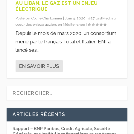
AU LIBAN, LE GAZ EST UN ENJEU
ÉLECTRIQUE
Posté par
Coline Charbonnier
|
Juin 4, 2020
|
#27 EastMed, au
coeur des enjeux gaziers en Méditerranée
|
Depuis le mois de mars 2020, un consortium
mené par le français Total et l’italien ENI a
lancé ses...
EN SAVOIR PLUS
ARTICLES RÉCENTS
Rapport – BNP Paribas, Crédit Agricole, Société
Générale, ces institutions financières européennes