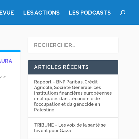
REVUE
LES ACTIONS
LES PODCASTS
 AURA
ARTICLES RÉCENTS
vier
Rapport – BNP Paribas, Crédit
Agricole, Société Générale, ces
n
institutions financières européennes
impliquées dans l’économie de
l’occupation et du génocide en
Palestine
TRIBUNE – Les voix de la santé se
lèvent pour Gaza