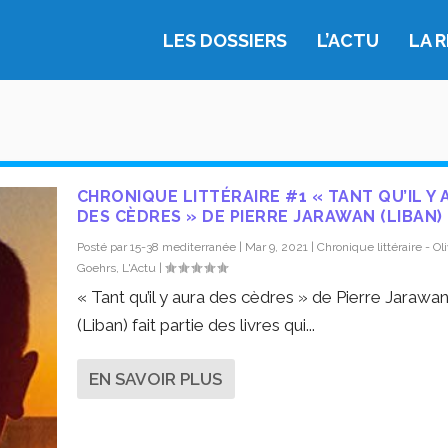
LES DOSSIERS
L’ACTU
LA 
CHRONIQUE LITTÉRAIRE #1 « TANT QU’IL Y
DES CÈDRES » DE PIERRE JARAWAN (LIBAN)
Posté par
15-38 mediterranée
|
Mar 9, 2021
|
Chronique littéraire - Oli
Goehrs
,
L'Actu
|
« Tant qu’il y aura des cèdres » de Pierre Jarawa
(Liban) fait partie des livres qui...
EN SAVOIR PLUS