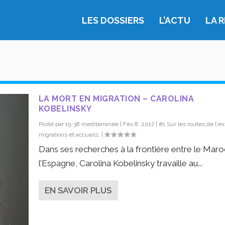
LES DOSSIERS
L’ACTU
LA 
LA MORT EN MIGRATION – CAROLINA
KOBELINSKY
Posté par
15-38 mediterranée
|
Fév 8, 2017
|
#1 Sur les routes de l'exi
migrations et accueils.
|
Dans ses recherches à la frontière entre le Maro
l’Espagne, Carolina Kobelinsky travaille au...
EN SAVOIR PLUS