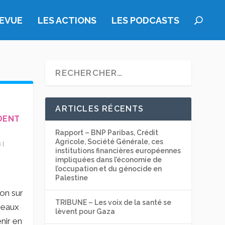
REVUE
LES ACTIONS
LES PODCASTS
ARTICLES RÉCENTS
DENT
Rapport – BNP Paribas, Crédit
Agricole, Société Générale, ces
8
|
institutions financières européennes
impliquées dans l’économie de
l’occupation et du génocide en
Palestine
ion sur
TRIBUNE – Les voix de la santé se
s eaux
lèvent pour Gaza
nir en