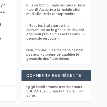
bye.
Plus de 210 journalistes tués à Gaza
– 15-38 s’associe à la mobilisation
ué à
mediatique du 1er septembre
t
« Tous les États partie à la
convention sur le génocide doivent
agir pour prévenir les actes dans un
e
génocide en cours »
Non, monsieur le Président, ce n’est
pas aux historiens de qualifier le
génocide des Palestiniens
COMMENTAIRES RÉCENTS
15-38 Méditerranée mord les murs –
SUDMAG
Liban, la thawra un an
dans
apres