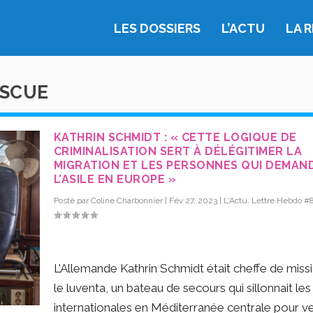
LES DOSSIERS
L’ACTU
LA 
ESCUE
KATHRIN SCHMIDT : « CETTE LOGIQUE DE
CRIMINALISATION SERT À DÉLÉGITIMER LA
MIGRATION ET LES PERSONNES QUI DEMAN
L’ASILE EN EUROPE »
Posté par
Coline Charbonnier
|
Fév 27, 2023
|
L'Actu
,
Lettre Hebdo #
L’Allemande Kathrin Schmidt était cheffe de miss
le luventa, un bateau de secours qui sillonnait le
internationales en Méditerranée centrale pour ve