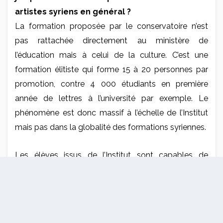
artistes syriens en général ?
La formation proposée par le conservatoire n’est
pas rattachée directement au ministère de
l’éducation mais à celui de la culture. C’est une
formation élitiste qui forme 15 à 20 personnes par
promotion, contre 4 000 étudiants en première
année de lettres à l’université par exemple. Le
phénomène est donc massif à l’échelle de l’Institut
mais pas dans la globalité des formations syriennes.
Les élèves issus de l’Institut sont capables de
comprendre le fonctionnement de la scène
artistique internationale. Une scène qui fonctionne
globalement sur le financement privé, par projet.
L’expérience que ces jeunes artistes acquièrent dans