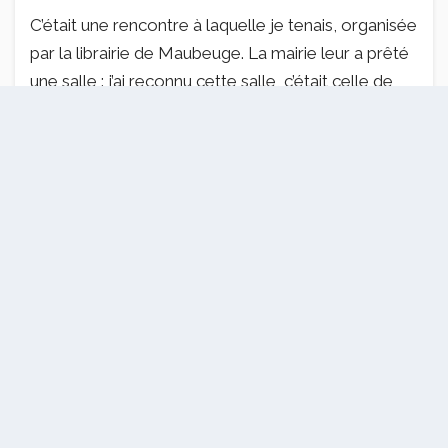
C’était une rencontre à laquelle je tenais, organisée
par la librairie de Maubeuge. La mairie leur a prêté
une salle : j’ai reconnu cette salle, c’était celle de
l’ancien commissariat…
Dans cette salle, il y avait des victimes, leurs
compagnons, parfois les enfants, les parents.
C’était extrêmement émouvant. Une victime n’avait
jamais parlé et a pris la parole devant tout le
monde. Mais quand je suis repartie, je me suis
rendue compte que personne de la mairie n’était
venu. C’était comme si cette histoire ne concernait
que les victimes.
Est-ce un sentiment que vous avez eu
pendant la promotion du livre ? Ou est-ce
que vous avez eu l’impression qu’il avait un