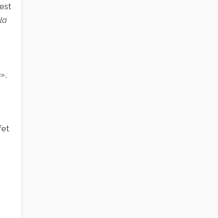
 est
la
»,
fet