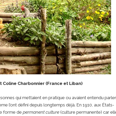
et Coline Charbonnier (France et Liban)
ersonnes qui mettaient en pratique ou avaient entendu parle
ème l’ont défini depuis longtemps déjà. En 1910, aux États-
une forme de
permanent culture
(culture permanente) car ell