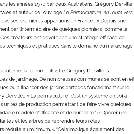
ans les années 1970 par deux Australiens. Grégory Derville
tales et auteur de l’ouvrage
La Permaculture, en route vers 
 depuis ses premières apparitions en France : « Depuis une
ent par l’intermédiaire de quelques pionniers, comme la
es créateurs ont développé une stratégie efficace de
ces techniques et pratiques dans le domaine du maraîchage 
internet », comme l’illustre Grégory Derville, la
tiques de jardinage. De nombreuses communes se sont en ef
ques ou à financer des jardins partagés fonctionnant sur le
y Derville., « La permaculture, c’est un système en soi à
les unités de production permettant de faire vivre quelques
midable modèle d’efficacité et de durabilité.” » Opérer une
plantes et les arbres de reprendre leurs rôles
lors réduite au minimum. « “Cela implique également des