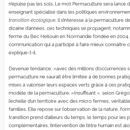
n’épuise pas les sols. Le mot Permaculture sera lancé d
enseignant spécialisé dans les politiques environnemen
transition écologique
. Il s’intéresse à la permaculture
dizaine d’années, ces techniques se propagent, notamm
ferme du Bec Hellouin en Normandie fondée en 2004. C
communication qui a participé à faire mieux connaître 
explique-t-il.
Devenue tendance, «avec des millions d’occurrences sur 
permaculture ne saurait être limitée à de bonnes pra
mises à valoriser leurs espaces verts grâce à ces prati
modèle de la permaculture. «Insuffisant », selon Grégor
l’échelle d’un territoire avec des micro fermes, véritab
familles. Elle repose sur l’observation de la nature, for
transition prend d’ailleurs du temps, le temps pour les 
complémentaires, l’intervention de l’être humain est a