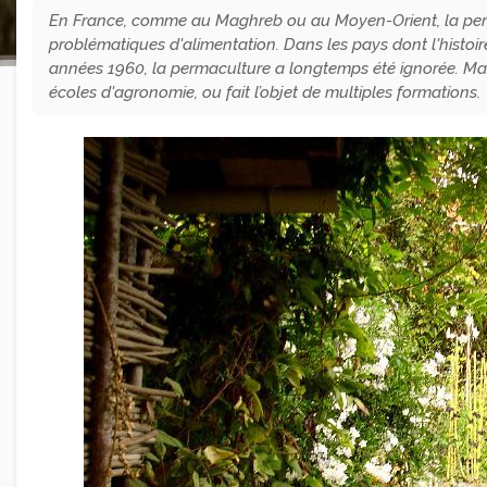
En France, comme au Maghreb ou au Moyen-Orient, la perm
problématiques d'alimentation. Dans les pays dont l'histoir
années 1960, la permaculture a longtemps été ignorée. Mais 
écoles d'agronomie, ou fait l’objet de multiples formations.