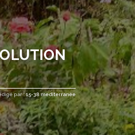
VOLUTION
édigé par :
15-38 mediterranée