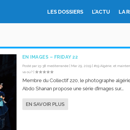
LES DOSSIERS
L’ACTU
LA 
EN IMAGES – FRIDAY 22
Posté par
15-38 mediterranée
|
Mar 29, 2019
|
#19 Algérie, et mainten
va où?
|
Membre du Collectif 220, le photographe algéri
Abdo Shanan propose une série d’images sur...
EN SAVOIR PLUS