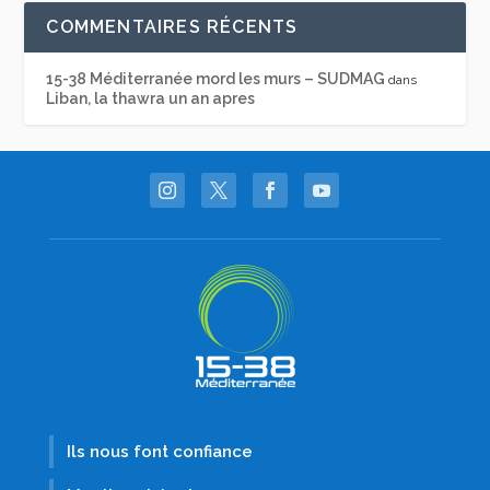
COMMENTAIRES RÉCENTS
15-38 Méditerranée mord les murs – SUDMAG
dans
Liban, la thawra un an apres
Ils nous font confiance