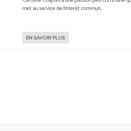
Caroline Chaptini a une passion peu commune qu
met au service de l’intérêt commun.
EN SAVOIR PLUS