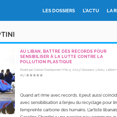
LES DOSSIERS
L’ACTU
LA 
TINI
AU LIBAN, BATTRE DES RECORDS POUR
SENSIBILISER À LA LUTTE CONTRE LA
POLLUTION PLASTIQUE
Posté par
Coline Charbonnier
|
Fév 5, 2023
|
Dossiers
,
L'Actu
,
Lettre 
#5
|
Quand art rime avec records, il peut aussi coïnci
avec sensibilisation à l’enjeu du recyclage pour li
l’empreinte carbone des humains. L’artiste libanai