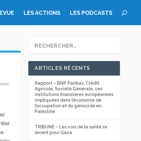
REVUE
LES ACTIONS
LES PODCASTS
ARTICLES RÉCENTS
Rapport – BNP Paribas, Crédit
Hebdo
Agricole, Société Générale, ces
institutions financières européennes
impliquées dans l’économie de
l’occupation et du génocide en
Palestine
der
miter
TRIBUNE – Les voix de la santé se
se
lèvent pour Gaza