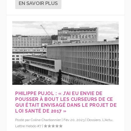
EN SAVOIR PLUS
PHILIPPE PUJOL : « J’AI EU ENVIE DE
POUSSER À BOUT LES CURSEURS DE CE
QUI ÉTAIT ENVISAGÉ DANS LE PROJET DE
LOI SANTÉ DE 2017 »
Posté par
Coline Charbonnier
|
Fév 20, 2023
|
Dossiers
,
L'Actu
,
Lettre Hebdo #7
|