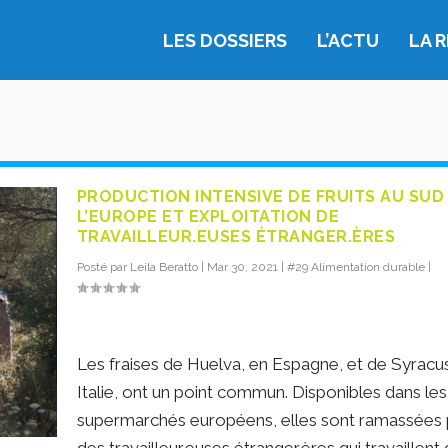
LES DOSSIERS
L’ACTU
LA 
PRODUCTION INTENSIVE DE FRUITS AU SUD
L’EUROPE ET EXPLOITATION DE
TRAVAILLEUR.EUSES ÉTRANGER.ÈRES
Posté par
Leila Beratto
|
Mar 30, 2021
|
#29 Alimentation durable
|
Les fraises de Huelva, en Espagne, et de Syracu
Italie, ont un point commun. Disponibles dans les
supermarchés européens, elles sont ramassées 