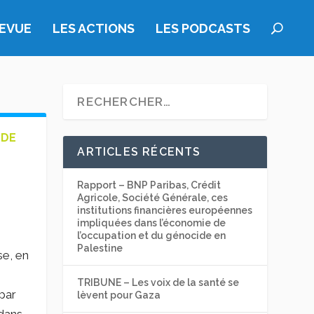
REVUE
LES ACTIONS
LES PODCASTS
 DE
ARTICLES RÉCENTS
Rapport – BNP Paribas, Crédit
Agricole, Société Générale, ces
institutions financières européennes
impliquées dans l’économie de
l’occupation et du génocide en
Palestine
se, en
TRIBUNE – Les voix de la santé se
par
lèvent pour Gaza