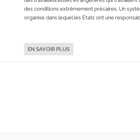
des travailleur.euses étranger.ères qui travaillent
des conditions extrêmement précaires. Un syst
organisé dans lequel les États ont une responsabi
EN SAVOIR PLUS