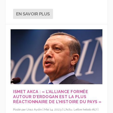
EN SAVOIR PLUS
ISMET AKCA : « L’ALLIANCE FORMÉE
AUTOUR D’ERDOGAN EST LA PLUS
RÉACTIONNAIRE DE L’HISTOIRE DU PAYS »
Posté par
Uraz Aydin
|
Mai 14, 2023
|
L'Actu
,
Lettre hebdo #17
|