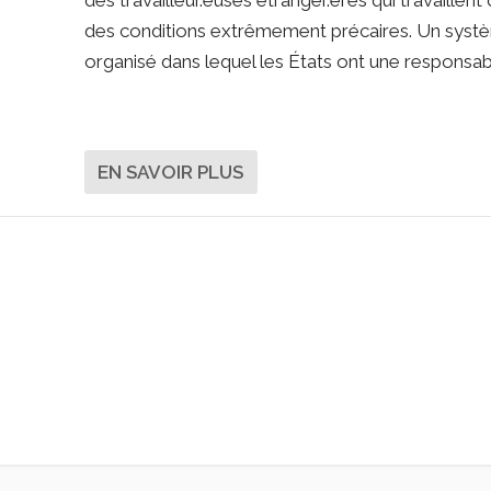
des travailleur.euses étranger.ères qui travaillent
des conditions extrêmement précaires. Un syst
organisé dans lequel les États ont une responsabi
EN SAVOIR PLUS