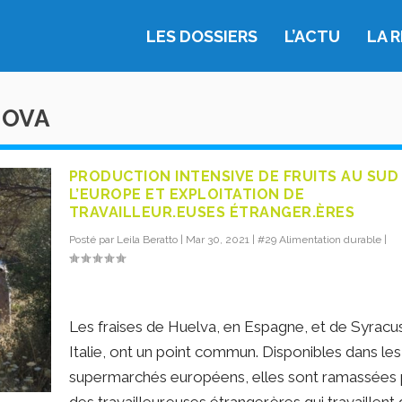
LES DOSSIERS
L’ACTU
LA 
NOVA
PRODUCTION INTENSIVE DE FRUITS AU SUD
L’EUROPE ET EXPLOITATION DE
TRAVAILLEUR.EUSES ÉTRANGER.ÈRES
Posté par
Leila Beratto
|
Mar 30, 2021
|
#29 Alimentation durable
|
Les fraises de Huelva, en Espagne, et de Syracu
Italie, ont un point commun. Disponibles dans les
supermarchés européens, elles sont ramassées 