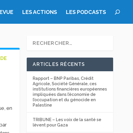
REVUE
LES ACTIONS
LES PODCASTS
 DE
ARTICLES RÉCENTS
Rapport – BNP Paribas, Crédit
Agricole, Société Générale, ces
institutions financières européennes
impliquées dans l’économie de
l’occupation et du génocide en
Palestine
se, en
TRIBUNE – Les voix de la santé se
par
lèvent pour Gaza