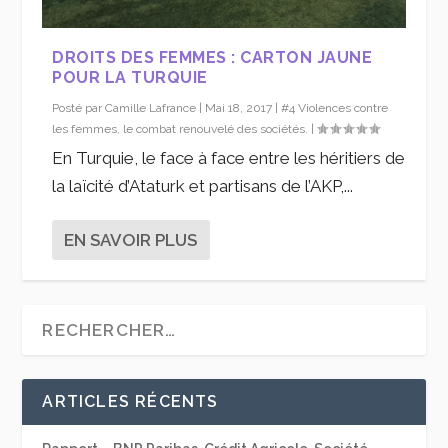
DROITS DES FEMMES : CARTON JAUNE
POUR LA TURQUIE
Posté par
Camille Lafrance
|
Mai 18, 2017
|
#4 Violences contre
les femmes, le combat renouvelé des sociétés.
|
En Turquie, le face à face entre les héritiers de
la laïcité d’Ataturk et partisans de l’AKP,...
EN SAVOIR PLUS
ARTICLES RÉCENTS