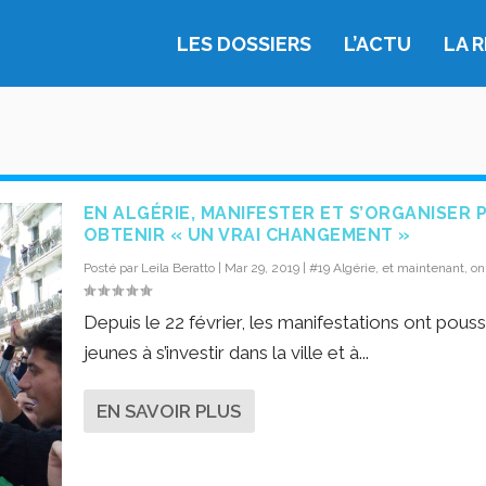
LES DOSSIERS
L’ACTU
LA 
EN ALGÉRIE, MANIFESTER ET S’ORGANISER 
OBTENIR « UN VRAI CHANGEMENT »
Posté par
Leila Beratto
|
Mar 29, 2019
|
#19 Algérie, et maintenant, on
Depuis le 22 février, les manifestations ont pouss
jeunes à s’investir dans la ville et à...
EN SAVOIR PLUS