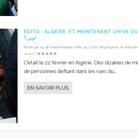
EDITO : ALGÉRIE, ET MAINTENANT ON VA OÙ ? ّأ
لوين؟
Posté par
15-38 mediterranée
|
Mar 29, 2019
|
#19 Algérie, et mainten
va où?
|
C’était le 22 février en Algérie. Des dizaines de mil
de personnes défilant dans les rues du...
EN SAVOIR PLUS