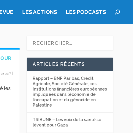
REVUE
LES ACTIONS
LES PODCASTS
POUR
ARTICLES RÉCENTS
 va où?
|
Rapport – BNP Paribas, Crédit
Agricole, Société Générale, ces
é les
institutions financières européennes
impliquées dans l’économie de
l’occupation et du génocide en
Palestine
TRIBUNE – Les voix de la santé se
lèvent pour Gaza