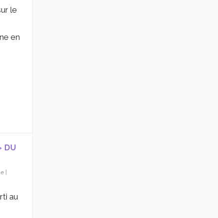
ur le
nne en
» DU
ue
|
rti au