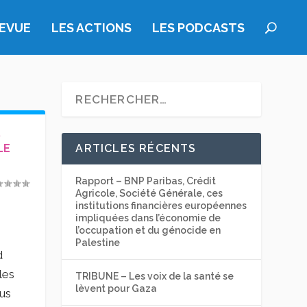
REVUE
LES ACTIONS
LES PODCASTS
S
LE
ARTICLES RÉCENTS
Rapport – BNP Paribas, Crédit
Agricole, Société Générale, ces
institutions financières européennes
impliquées dans l’économie de
l’occupation et du génocide en
Palestine
d
les
TRIBUNE – Les voix de la santé se
lèvent pour Gaza
lus