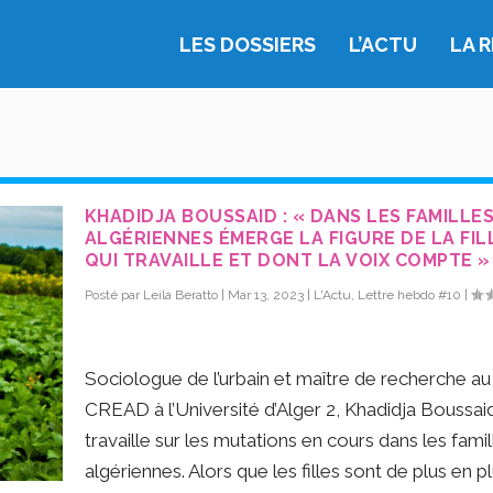
LES DOSSIERS
L’ACTU
LA 
KHADIDJA BOUSSAID : « DANS LES FAMILLE
ALGÉRIENNES ÉMERGE LA FIGURE DE LA FIL
QUI TRAVAILLE ET DONT LA VOIX COMPTE »
Posté par
Leila Beratto
|
Mar 13, 2023
|
L'Actu
,
Lettre hebdo #10
|
Sociologue de l’urbain et maître de recherche au
CREAD à l’Université d’Alger 2, Khadidja Boussai
travaille sur les mutations en cours dans les famil
algériennes. Alors que les filles sont de plus en p