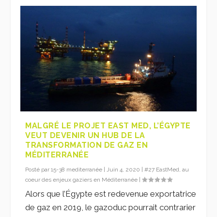
MALGRÉ LE PROJET EAST MED, L’ÉGYPTE
VEUT DEVENIR UN HUB DE LA
TRANSFORMATION DE GAZ EN
MÉDITERRANÉE
Posté par
15-38 mediterranée
|
Juin 4, 2020
|
#27 EastMed, au
coeur des enjeux gaziers en Méditerranée
|
Alors que l’Égypte est redevenue exportatrice
de gaz en 2019, le gazoduc pourrait contrarier