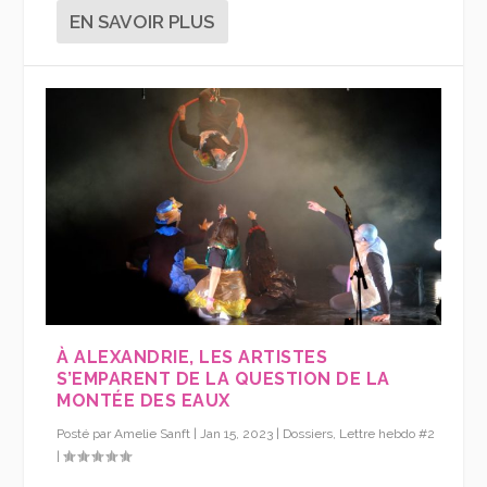
EN SAVOIR PLUS
À ALEXANDRIE, LES ARTISTES
S’EMPARENT DE LA QUESTION DE LA
MONTÉE DES EAUX
Posté par
Amelie Sanft
|
Jan 15, 2023
|
Dossiers
,
Lettre hebdo #2
|