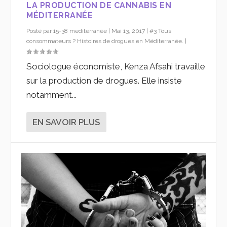
LA PRODUCTION DE CANNABIS EN
MÉDITERRANÉE
Posté par
15-38 mediterranée
|
Mai 13, 2017
|
#3 Tous
consommateurs ? Histoires de drogues en Méditerranée.
|
Sociologue économiste, Kenza Afsahi travaille
sur la production de drogues. Elle insiste
notamment...
EN SAVOIR PLUS