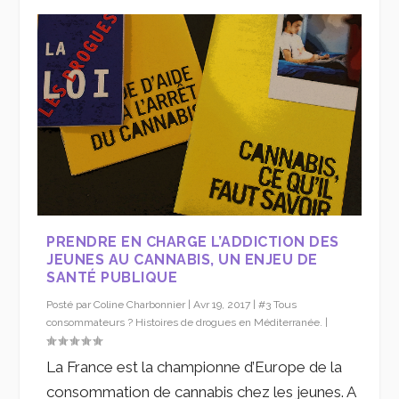
PRENDRE EN CHARGE L’ADDICTION DES
JEUNES AU CANNABIS, UN ENJEU DE
SANTÉ PUBLIQUE
Posté par
Coline Charbonnier
|
Avr 19, 2017
|
#3 Tous
consommateurs ? Histoires de drogues en Méditerranée.
|
La France est la championne d’Europe de la
consommation de cannabis chez les jeunes. A