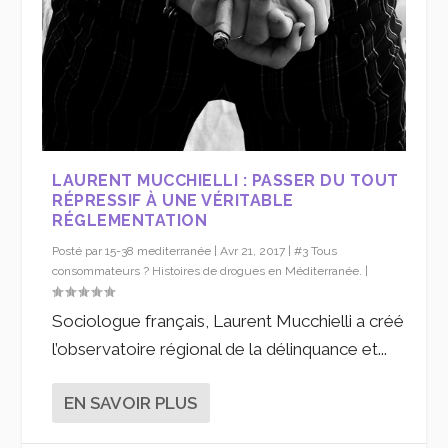
LAURENT MUCCHIELLI : PASSER DU TOUT
RÉPRESSIF À UNE VÉRITABLE
RÉGLEMENTATION
Posté par
15-38 mediterranée
|
Avr 21, 2017
|
#3 Tous
consommateurs ? Histoires de drogues en Méditerranée.
|
Sociologue français, Laurent Mucchielli a créé
l’observatoire régional de la délinquance et...
EN SAVOIR PLUS